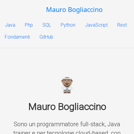
Mauro Bogliaccino
Java
Php
SQL
Python
JavaScript
Rest
Fondamenti
GitHub
Mauro Bogliaccino
Sono un programmatore full-stack, Java
trainer e per tecnologie cloud-based, con